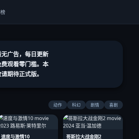
行榜
质
无广告，
每日更新
免费观看
零门槛。
本
敬请期待正式版。
动作
科幻
剧情
喜剧
速度与激情10
哥斯拉大战金刚2