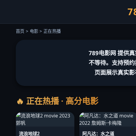
7
首页 > 电影 > 正在热播
789电影网
提供真
不等待。支持预约
页面展示真实影
🔥 正在热播 · 高分电影
流浪地球2
阿凡达：水之道