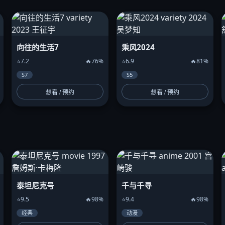
向往的生活7
乘风2024
⭐7.2
🔥76%
⭐6.9
🔥81%
S7
S5
想看 / 预约
想看 / 预约
泰坦尼克号
千与千寻
⭐9.5
🔥98%
⭐9.4
🔥98%
经典
动漫