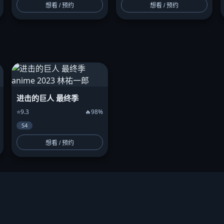
想看 / 预约
想看 / 预约
进击的巨人 最终季
⭐9.3
🔥98%
S4
想看 / 预约