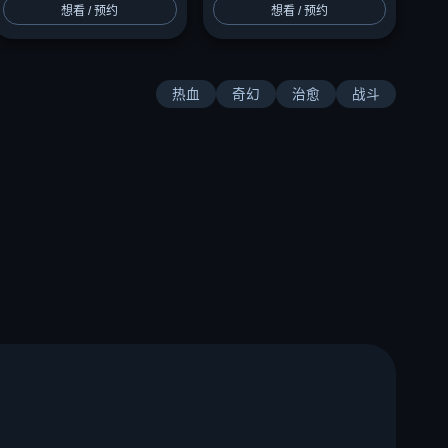
想看 / 预约
想看 / 预约
热血
奇幻
治愈
战斗